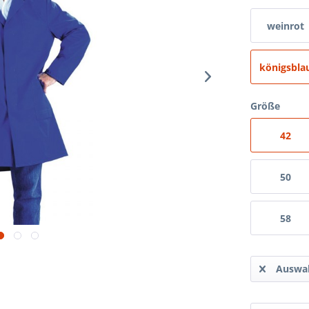
weinrot
königsbla
Größe
42
50
58
Auswah