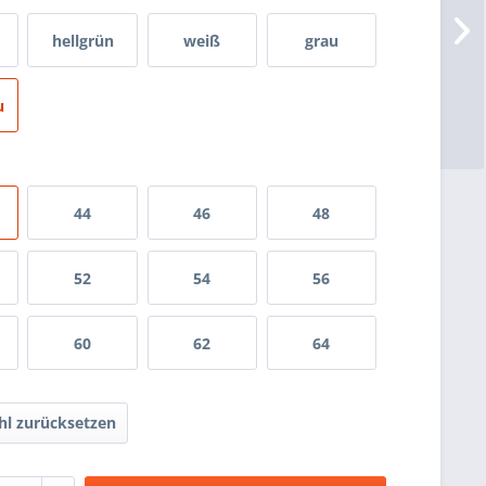
hellgrün
weiß
grau
u
44
46
48
52
54
56
60
62
64
l zurücksetzen