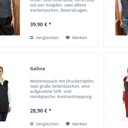
mit vier Knöpfen, zwei offene
Vordertaschen, Reverskragen,
verstellbare Schnalle am Rücken,
Abnäher vorn und hinten für
39,90 € *
optimalen Sitz. Größe: XS - XXL
Material: 50%...
Vergleichen
Merken
Galina
Westenkasack mit Druckknöpfen,
zwei große Seitentaschen, eine
aufgesetzte Stift- und
Handytasche, Kontraststeppung
auf Taschen. Größe: XS - 3XL
Material: 65% Polyester/35%
28,90 € *
Baumwolle Waschbarkeit: 60°C
Vergleichen
Merken