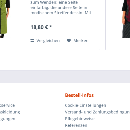
zum Wenden: eine Seite
einfarbig, die andere Seite in
modischem Streifendessin. Mit
Klettverschluß verstellbar. Größe:
S - XXL Material: 65%
18,80 € *
Polyester/35% Baumwolle
Waschbarkeit: 60°C
Vergleichen
Merken
Bestell-Infos
kservice
Cookie-Einstellungen
skleidung
Versand- und Zahlungsbedingu
igungen
Pflegehinweise
Referenzen