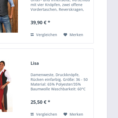
mit vier Knöpfen, zwei offene
Vordertaschen, Reverskragen,
verstellbare Schnalle am Rücken,
Abnäher vorn und hinten für
39,90 € *
optimalen Sitz. Größe: XS - XXL
Material: 50%...
Vergleichen
Merken
Lisa
Damenweste, Druckknöpfe,
Rücken einfarbig. Größe: 36 - 50
Material: 65% Polyester/35%
Baumwolle Waschbarkeit: 60°C
25,50 € *
Vergleichen
Merken